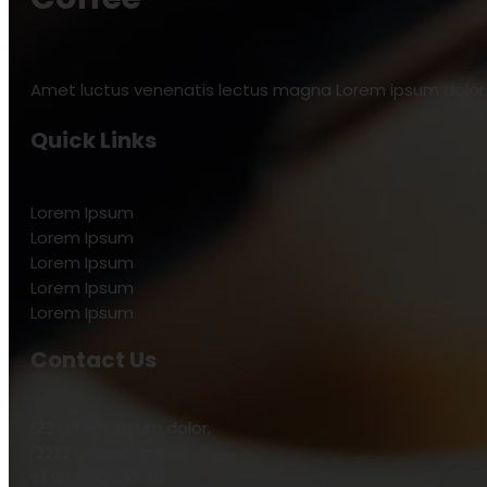
Amet luctus venenatis lectus magna Lorem ipsum dolor s
Quick Links
Lorem Ipsum
Lorem Ipsum
Lorem Ipsum
Lorem Ipsum
Lorem Ipsum
Contact Us
123 Lorem ipsum dolor,
12222 United States.
+1 90-000-00000