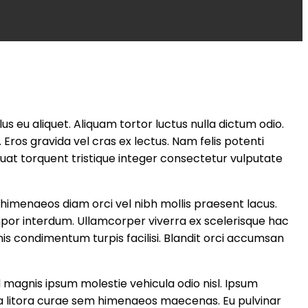
us eu aliquet. Aliquam tortor luctus nulla dictum odio.
ros gravida vel cras ex lectus. Nam felis potenti
uat torquent tristique integer consectetur vulputate
do himenaeos diam orci vel nibh mollis praesent lacus.
por interdum. Ullamcorper viverra ex scelerisque hac
s condimentum turpis facilisi. Blandit orci accumsan
Id magnis ipsum molestie vehicula odio nisl. Ipsum
inia litora curae sem himenaeos maecenas. Eu pulvinar