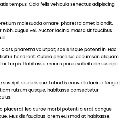
is tempus. Odio felis vehicula senectus adipiscing
tum pretium malesuada ornare; pharetra amet blandit.
ur nibh, augue vel. Auctor lacinia massa sit faucibus
ue.
 class pharetra volutpat; scelerisque potenti in. Hac
fficitur hendrerit. Cubilia phasellus accumsan aliquam
turpis. Habitasse mauris purus sollicitudin suscipit
uscipit scelerisque. Lobortis convallis lacinia feugiat
 etiam rutrum quisque, habitasse consectetur
culus.
Odio placerat leo curae morbi potenti a erat congue
ue. Mus dis faucibus lorem euismod at habitasse.