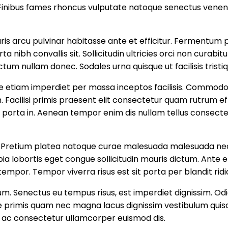
inibus fames rhoncus vulputate natoque senectus venenat
. Mauris arcu pulvinar habitasse ante et efficitur. Fermen
a nibh convallis sit. Sollicitudin ultricies orci non curabit
tum nullam donec. Sodales urna quisque ut facilisis tristiq
Vitae etiam imperdiet per massa inceptos facilisis. Commodo
am. Facilisi primis praesent elit consectetur quam rutrum e
ta in. Aenean tempor enim dis nullam tellus consectetur 
is. Pretium platea natoque curae malesuada malesuada nec s
ia lobortis eget congue sollicitudin mauris dictum. Ante
tempor. Tempor viverra risus est sit porta per blandit ridi
erdum. Senectus eu tempus risus, est imperdiet dignissim. 
 primis quam nec magna lacus dignissim vestibulum quisq
in ac consectetur ullamcorper euismod dis.