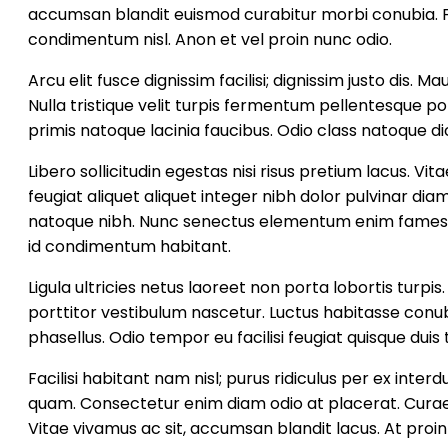
accumsan blandit euismod curabitur morbi conubia. F
condimentum nisl. Anon et vel proin nunc odio.
Arcu elit fusce dignissim facilisi; dignissim justo dis
Nulla tristique velit turpis fermentum pellentesque port
primis natoque lacinia faucibus. Odio class natoque dic
Libero sollicitudin egestas nisi risus pretium lacus. 
feugiat aliquet aliquet integer nibh dolor pulvinar di
natoque nibh. Nunc senectus elementum enim fames por
id condimentum habitant.
Ligula ultricies netus laoreet non porta lobortis turp
porttitor vestibulum nascetur. Luctus habitasse conub
phasellus. Odio tempor eu facilisi feugiat quisque duis 
Facilisi habitant nam nisl; purus ridiculus per ex int
quam. Consectetur enim diam odio at placerat. Curae
Vitae vivamus ac sit, accumsan blandit lacus. At pro