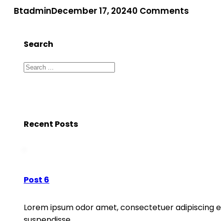
Btadmin
December 17, 2024
0 Comments
Search
Search
Recent Posts
Post 6
Lorem ipsum odor amet, consectetuer adipiscing eli
suspendisse