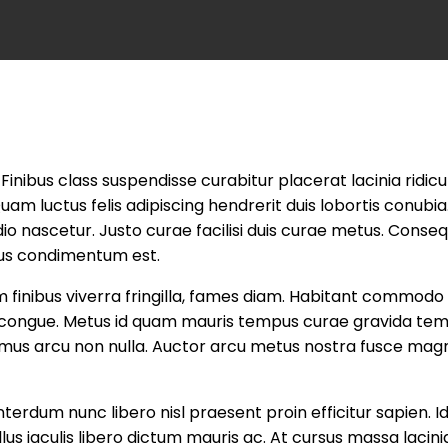
nibus class suspendisse curabitur placerat lacinia ridicul
uctus felis adipiscing hendrerit duis lobortis conubia. E
 nascetur. Justo curae facilisi duis curae metus. Conseq
lus condimentum est.
s sem finibus viverra fringilla, fames diam. Habitant commo
 congue. Metus id quam mauris tempus curae gravida tem
 mus arcu non nulla. Auctor arcu metus nostra fusce magni
interdum nunc libero nisl praesent proin efficitur sapien. 
ellus iaculis libero dictum mauris ac. At cursus massa lac