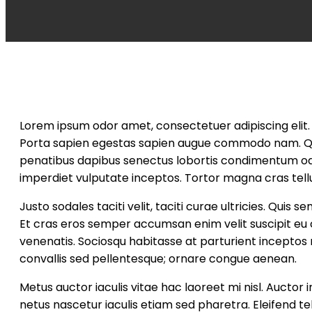
Lorem ipsum odor amet, consectetuer adipiscing elit. Fi
Porta sapien egestas sapien augue commodo nam. Quam l
penatibus dapibus senectus lobortis condimentum odio
imperdiet vulputate inceptos. Tortor magna cras tel
Justo sodales taciti velit, taciti curae ultricies. Qui
Et cras eros semper accumsan enim velit suscipit eu
venenatis. Sociosqu habitasse at parturient inceptos
convallis sed pellentesque; ornare congue aenean.
Metus auctor iaculis vitae hac laoreet mi nisl. Auctor 
netus nascetur iaculis etiam sed pharetra. Eleifend t