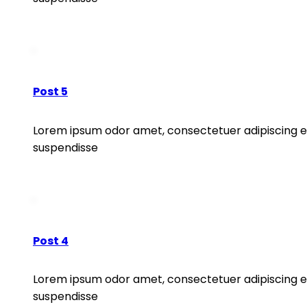
READ MORE
Post 5
Lorem ipsum odor amet, consectetuer adipiscing eli
suspendisse
READ MORE
Post 4
Lorem ipsum odor amet, consectetuer adipiscing eli
suspendisse