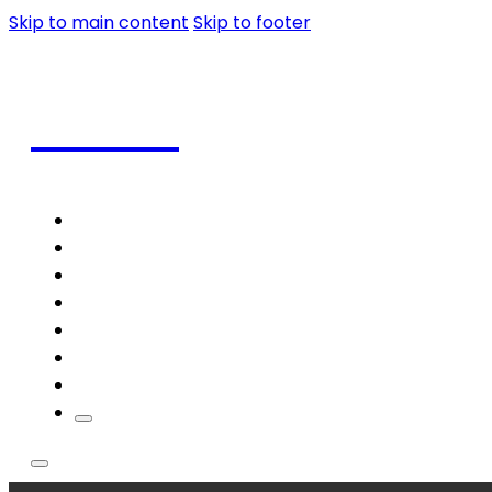
Skip to main content
Skip to footer
Coffee
Home
Shop
Coffee
Frappe
Blog
Contact
Theme Styles