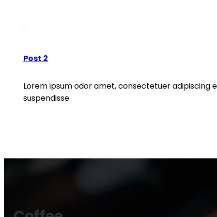
READ MORE
Post 2
Lorem ipsum odor amet, consectetuer adipiscing eli
suspendisse
READ MORE
Coffee