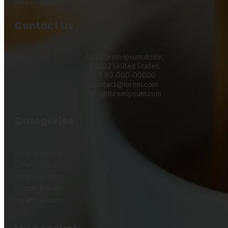
Lorem Ipsum
Contact Us
123 Lorem ipsum dolor,
12222 United States.
+1 90-000-00000
contact@lorem.com
info@loremipsum.com
Categories
Lorem Ipsum
Lorem Ipsum
Lorem Ipsum
Lorem Ipsum
Lorem Ipsum