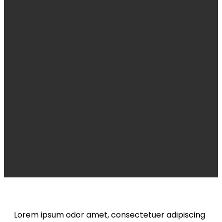
PREMIUM COFFEE
Post 6
Laoreet sit amet cursus sit amet. Lectus
vestibulum consectetur adipiscing elit,
sed do eiusmod tempor mattis ullamcorper velit
sed.
Lorem ipsum odor amet, consectetuer adipiscing