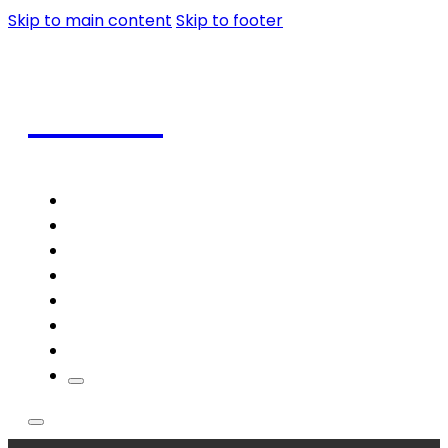
Skip to main content
Skip to footer
Coffee
Home
Shop
Coffee
Frappe
Blog
Contact
Theme Styles