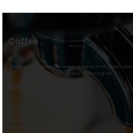
Coffee
Amet luctus venenatis lectus magna Lorem ipsum dolo
sit amet, consectetur adipiscing elit.
Quick Links
Lorem Ipsum
Lorem Ipsum
Lorem Ipsum
Lorem Ipsum