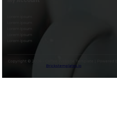
My Account
Lorem Ipsum
Lorem Ipsum
Lorem Ipsum
Lorem Ipsum
Lorem Ipsum
Copyright © 2026 - Coffee Website Template | Powered 
Brickstemplates.io